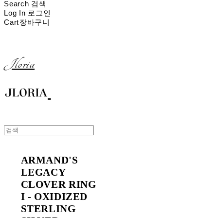
Search
검색
Log In
로그인
Cart
장바구니
Jloria
ARMAND'S
LEGACY
CLOVER RING
I - OXIDIZED
STERLING