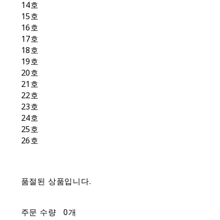
14호
15호
16호
17호
18호
19호
20호
21호
22호
23호
24호
25호
26호
품절된 상품입니다.
주문 수량
0개