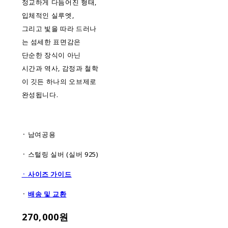
정교하게 다듬어진 형태,
입체적인 실루엣,
그리고 빛을 따라 드러나
는 섬세한 표면감은
단순한 장식이 아닌
시간과 역사, 감정과 철학
이 깃든 하나의 오브제로
완성됩니다.
᛫ 남여공용
᛫ 스털링 실버 (실버 925)
᛫
사이즈 가이드
᛫
배
송 및 교환
270,000원