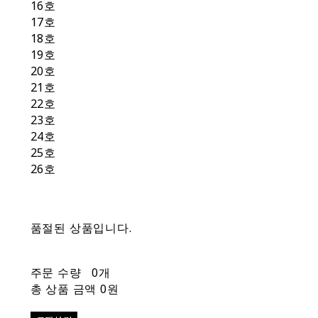
16호
17호
18호
19호
20호
21호
22호
23호
24호
25호
26호
품절된 상품입니다.
주문 수량
0개
총 상품 금액
0원