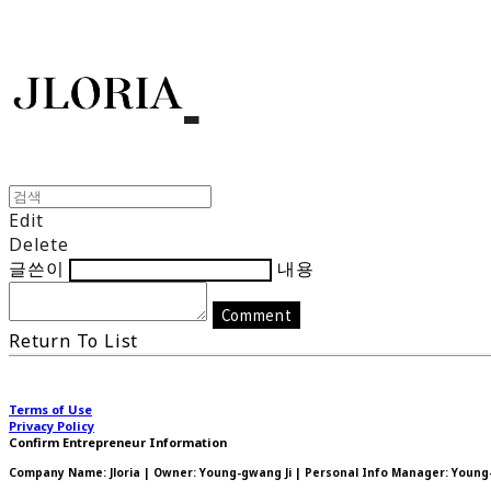
Edit
Delete
글쓴이
내용
Comment
Return To List
Terms of Use
Privacy Policy
Confirm Entrepreneur Information
Company Name: Jloria | Owner: Young-gwang Ji | Personal Info Manager: Young-g