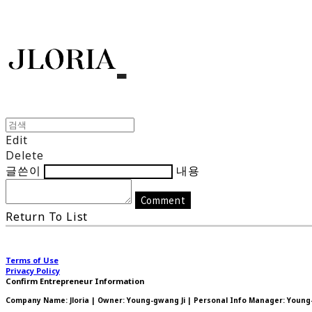
Edit
Delete
글쓴이
내용
Comment
Return To List
Terms of Use
Privacy Policy
Confirm Entrepreneur Information
Company Name: Jloria | Owner: Young-gwang Ji | Personal Info Manager: Young-g