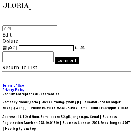
Edit
Delete
글쓴이
내용
Comment
Return To List
Terms of Use
Privacy Policy
Confirm Entrepreneur Information
Company Name: Jloria | Owner: Young-gwang Ji | Personal Info Manager:
Young-gwang Ji | Phone Number: 02-6407-4487 | Email: contact.kr@jloria.co.kr
Address: 49-4 2nd floor, Samil-daero 32-gil, Jongno-gu, Seoul | Business
Registration Number:
278-10-01810
| Business License:
2021-Seoul Jongno-0767
| Hosting by sixshop