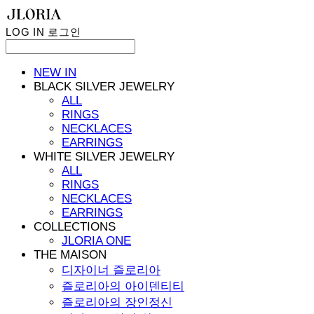
LOG IN
로그인
NEW IN
BLACK SILVER JEWELRY
ALL
RINGS
NECKLACES
EARRINGS
WHITE SILVER JEWELRY
ALL
RINGS
NECKLACES
EARRINGS
COLLECTIONS
JLORIA ONE
THE MAISON
디자이너 즐로리아
즐로리아의 아이덴티티
즐로리아의 장인정신