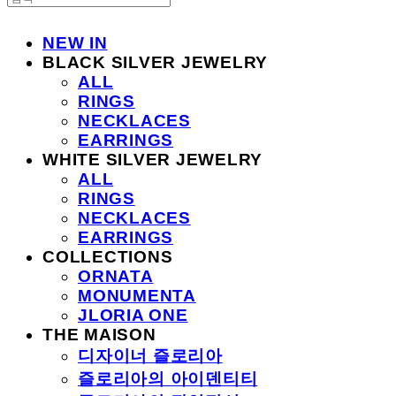
NEW IN
BLACK SILVER JEWELRY
ALL
RINGS
NECKLACES
EARRINGS
WHITE SILVER JEWELRY
ALL
RINGS
NECKLACES
EARRINGS
COLLECTIONS
ORNATA
MONUMENTA
JLORIA ONE
THE MAISON
디자이너 즐로리아
즐로리아의 아이덴티티