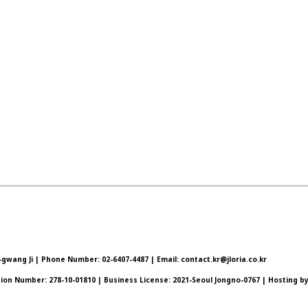
wang Ji | Phone Number: 02-6407-4487 | Email: contact.kr@jloria.co.kr
ation Number:
278-10-01810
| Business License:
2021-Seoul Jongno-0767
| Hosting by