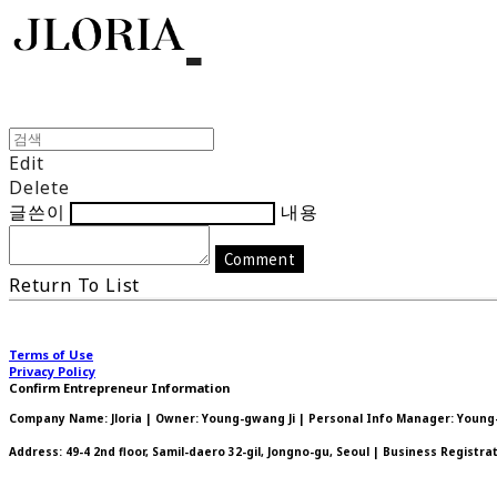
Edit
Delete
글쓴이
내용
Comment
Return To List
Terms of Use
Privacy Policy
Confirm Entrepreneur Information
Company Name: Jloria | Owner: Young-gwang Ji | Personal Info Manager: Young-g
Address: 49-4 2nd floor, Samil-daero 32-gil, Jongno-gu, Seoul | Business Registr