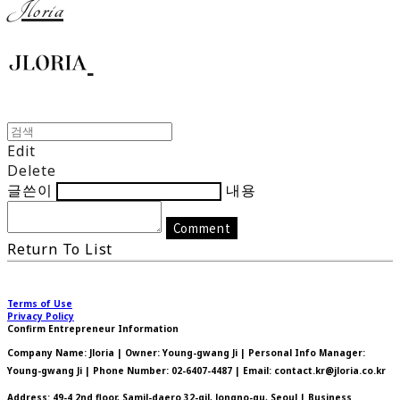
Jloria
Edit
Delete
글쓴이
내용
Comment
Return To List
Terms of Use
Privacy Policy
Confirm Entrepreneur Information
Company Name: Jloria | Owner: Young-gwang Ji | Personal Info Manager:
Young-gwang Ji | Phone Number: 02-6407-4487 | Email: contact.kr@jloria.co.kr
Address: 49-4 2nd floor, Samil-daero 32-gil, Jongno-gu, Seoul | Business