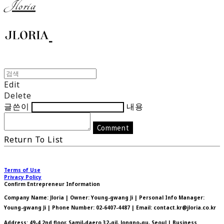
Jloria
Edit
Delete
글쓴이
내용
Comment
Return To List
Terms of Use
Privacy Policy
Confirm Entrepreneur Information
Company Name: Jloria | Owner: Young-gwang Ji | Personal Info Manager:
Young-gwang Ji | Phone Number: 02-6407-4487 | Email: contact.kr@jloria.co.kr
Address: 49-4 2nd floor, Samil-daero 32-gil, Jongno-gu, Seoul | Business