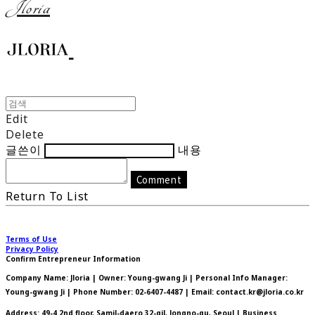
Jloria
Edit
Delete
글쓴이
내용
Comment
Return To List
Terms of Use
Privacy Policy
Confirm Entrepreneur Information
Company Name: Jloria | Owner: Young-gwang Ji | Personal Info Manager:
Young-gwang Ji | Phone Number: 02-6407-4487 | Email: contact.kr@jloria.co.kr
Address: 49-4 2nd floor, Samil-daero 32-gil, Jongno-gu, Seoul | Business