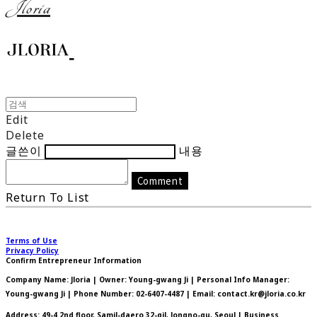
Jloria
Edit
Delete
글쓴이
내용
Comment
Return To List
Terms of Use
Privacy Policy
Confirm Entrepreneur Information
Company Name: Jloria | Owner: Young-gwang Ji | Personal Info Manager:
Young-gwang Ji | Phone Number: 02-6407-4487 | Email: contact.kr@jloria.co.kr
Address: 49-4 2nd floor, Samil-daero 32-gil, Jongno-gu, Seoul | Business