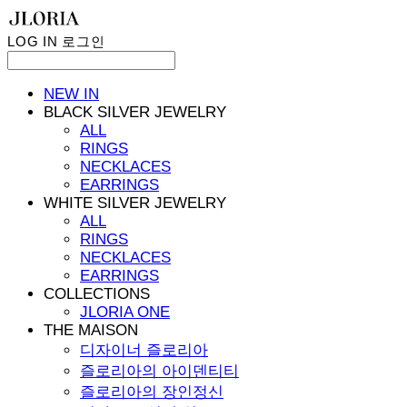
LOG IN
로그인
NEW IN
BLACK SILVER JEWELRY
ALL
RINGS
NECKLACES
EARRINGS
WHITE SILVER JEWELRY
ALL
RINGS
NECKLACES
EARRINGS
COLLECTIONS
JLORIA ONE
THE MAISON
디자이너 즐로리아
즐로리아의 아이덴티티
즐로리아의 장인정신