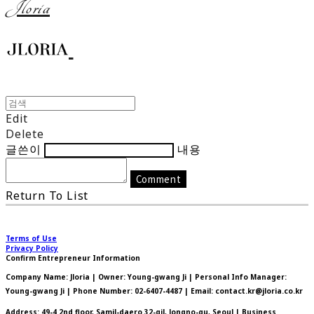
Jloria
Edit
Delete
글쓴이
내용
Comment
Return To List
Terms of Use
Privacy Policy
Confirm Entrepreneur Information
Company Name: Jloria | Owner: Young-gwang Ji | Personal Info Manager:
Young-gwang Ji | Phone Number: 02-6407-4487 | Email: contact.kr@jloria.co.kr
Address: 49-4 2nd floor, Samil-daero 32-gil, Jongno-gu, Seoul | Business