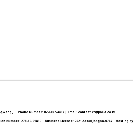
wang Ji | Phone Number: 02-6407-4487 | Email: contact.kr@jloria.co.kr
ation Number:
278-10-01810
| Business License:
2021-Seoul Jongno-0767
| Hosting by