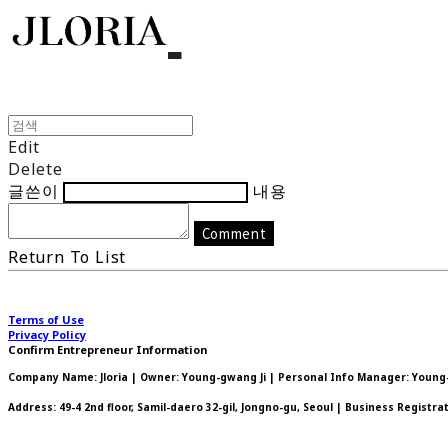
Edit
Delete
글쓴이
내용
Comment
Return To List
Terms of Use
Privacy Policy
Confirm Entrepreneur Information
Company Name: Jloria | Owner: Young-gwang Ji | Personal Info Manager: Young-g
Address: 49-4 2nd floor, Samil-daero 32-gil, Jongno-gu, Seoul | Business Registr