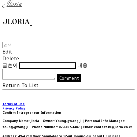
Jloria
Edit
Delete
글쓴이
내용
Comment
Return To List
Terms of Use
Privacy Policy
Confirm Entrepreneur Information
Company Name: Jloria | Owner: Young-gwang Ji | Personal Info Manager:
Young-gwang Ji | Phone Number: 02-6407-4487 | Email: contact.kr@jloria.co.kr
Address: 49-4 2nd floor, Samil-daero 32-gil, Jongno-gu, Seoul | Business