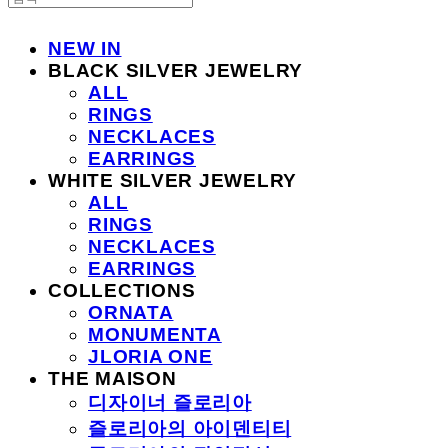
NEW IN
BLACK SILVER JEWELRY
ALL
RINGS
NECKLACES
EARRINGS
WHITE SILVER JEWELRY
ALL
RINGS
NECKLACES
EARRINGS
COLLECTIONS
ORNATA
MONUMENTA
JLORIA ONE
THE MAISON
디자이너 즐로리아
즐로리아의 아이덴티티