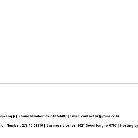
wang Ji | Phone Number: 02-6407-4487 | Email: contact.kr@jloria.co.kr
ation Number:
278-10-01810
| Business License:
2021-Seoul Jongno-0767
| Hosting by