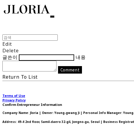
Edit
Delete
글쓴이
내용
Comment
Return To List
Terms of Use
Privacy Policy
Confirm Entrepreneur Information
Company Name: Jloria | Owner: Young-gwang Ji | Personal Info Manager: Young-g
Address: 49-4 2nd floor, Samil-daero 32-gil, Jongno-gu, Seoul | Business Registr