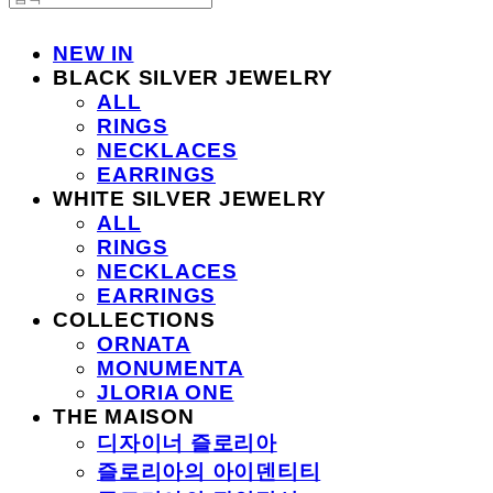
NEW IN
BLACK SILVER JEWELRY
ALL
RINGS
NECKLACES
EARRINGS
WHITE SILVER JEWELRY
ALL
RINGS
NECKLACES
EARRINGS
COLLECTIONS
ORNATA
MONUMENTA
JLORIA ONE
THE MAISON
디자이너 즐로리아
즐로리아의 아이덴티티